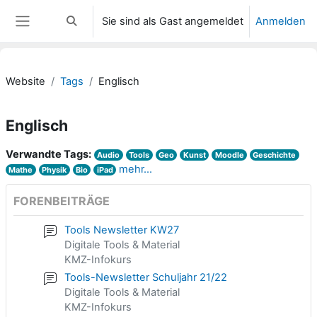
Zum Hauptinhalt
Sie sind als Gast angemeldet
Anmelden
Sucheingabe umschalten
Website-Übersicht
Website
Tags
Englisch
Englisch
Verwandte Tags:
Audio
Tools
Geo
Kunst
Moodle
Geschichte
mehr...
Mathe
Physik
Bio
iPad
FORENBEITRÄGE
Tools Newsletter KW27
Digitale Tools & Material
KMZ-Infokurs
Tools-Newsletter Schuljahr 21/22
Digitale Tools & Material
KMZ-Infokurs