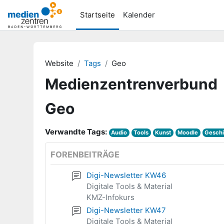
Zum Hauptinhalt
Startseite
Kalender
Website
Tags
Geo
Medienzentrenverbund
Geo
Verwandte Tags:
Audio
Tools
Kunst
Moodle
Geschi
FORENBEITRÄGE
Digi-Newsletter KW46
Digitale Tools & Material
KMZ-Infokurs
Digi-Newsletter KW47
Digitale Tools & Material