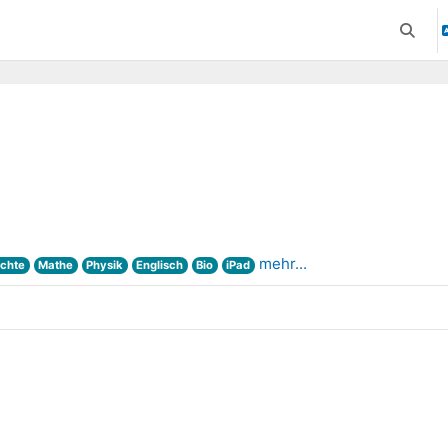
Suchei
mehr...
chte
Mathe
Physik
Englisch
Bio
iPad