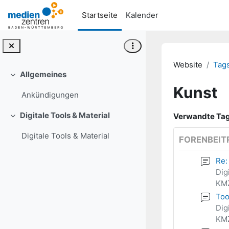
Zum Hauptinhalt
Startseite
Kalender
Website
Tag
Allgemeines
Einklappen
Kunst
Ankündigungen
Digitale Tools & Material
Verwandte Tag
Einklappen
Digitale Tools & Material
FORENBEIT
Re:
Dig
KMZ
Too
Dig
KMZ