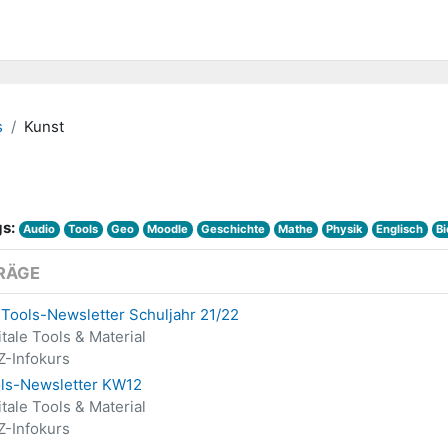
s
Kunst
s:
Audio
Tools
Geo
Moodle
Geschichte
Mathe
Physik
Englisch
Bi
RÄGE
 Tools-Newsletter Schuljahr 21/22
itale Tools & Material
-Infokurs
ls-Newsletter KW12
itale Tools & Material
-Infokurs