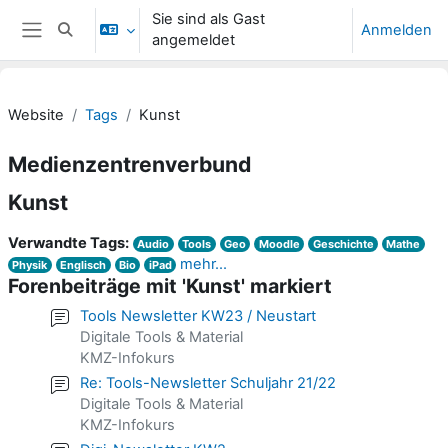
Zum Hauptinhalt
Sie sind als Gast
Anmelden
Sucheingabe umschalten
angemeldet
Website-Übersicht
Website
Tags
Kunst
Medienzentrenverbund
Kunst
Verwandte Tags:
Audio
Tools
Geo
Moodle
Geschichte
Mathe
mehr...
Physik
Englisch
Bio
iPad
Forenbeiträge mit 'Kunst' markiert
Tools Newsletter KW23 / Neustart
Digitale Tools & Material
KMZ-Infokurs
Re: Tools-Newsletter Schuljahr 21/22
Digitale Tools & Material
KMZ-Infokurs