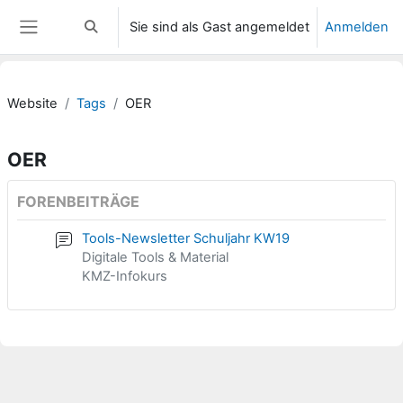
Zum Hauptinhalt
Sie sind als Gast angemeldet
Anmelden
Sucheingabe umschalten
Website-Übersicht
Website
Tags
OER
OER
FORENBEITRÄGE
Tools-Newsletter Schuljahr KW19
Digitale Tools & Material
KMZ-Infokurs