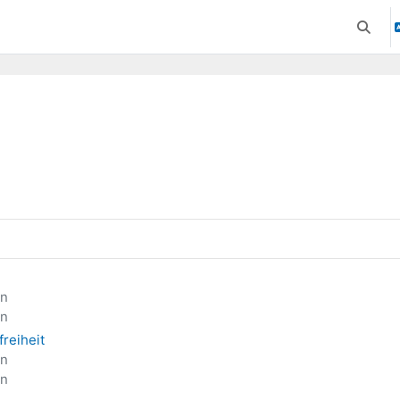
Suchei
en
en
freiheit
en
en