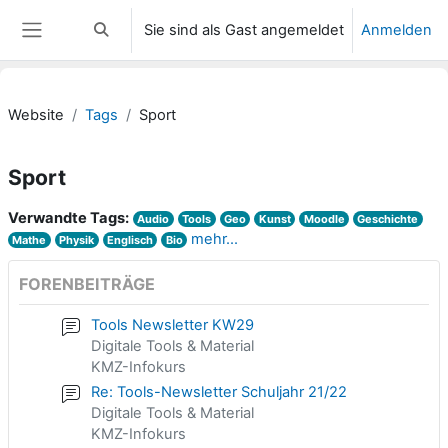
Zum Hauptinhalt
Sie sind als Gast angemeldet
Anmelden
Sucheingabe umschalten
Website-Übersicht
Website
Tags
Sport
Sport
Verwandte Tags:
Audio
Tools
Geo
Kunst
Moodle
Geschichte
mehr...
Mathe
Physik
Englisch
Bio
FORENBEITRÄGE
Tools Newsletter KW29
Digitale Tools & Material
KMZ-Infokurs
Re: Tools-Newsletter Schuljahr 21/22
Digitale Tools & Material
KMZ-Infokurs