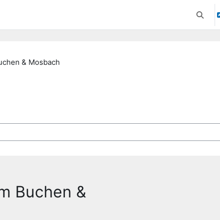
Suchei
uchen & Mosbach
suchen
um Buchen &