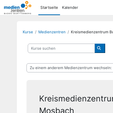
Zum Hauptinhalt
Startseite
Kalender
Kurse
Medienzentren
Kreismedienzentrum B
Kurse suchen
Kurse 
Kreismedienzentr
Mosbach