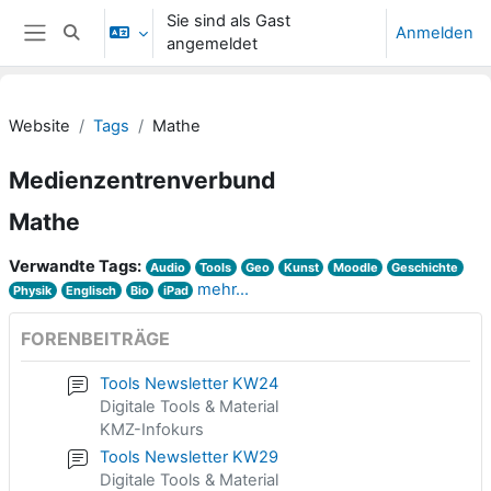
Zum Hauptinhalt
Sie sind als Gast
Anmelden
Sucheingabe umschalten
angemeldet
Website-Übersicht
Website
Tags
Mathe
Medienzentrenverbund
Mathe
Verwandte Tags:
Audio
Tools
Geo
Kunst
Moodle
Geschichte
mehr...
Physik
Englisch
Bio
iPad
FORENBEITRÄGE
Tools Newsletter KW24
Digitale Tools & Material
KMZ-Infokurs
Tools Newsletter KW29
Digitale Tools & Material