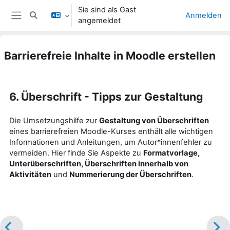
Zum Hauptinhalt
Sie sind als Gast
Anmelden
Sucheingabe umschalten
angemeldet
Website-Übersicht
Barrierefreie Inhalte in Moodle erstellen
Abschlussbedingungen
6. Überschrift - Tipps zur Gestaltung
Die Umsetzungshilfe zur
Gestaltung von Überschriften
eines barrierefreien Moodle-Kurses enthält alle wichtigen
Informationen und Anleitungen, um Autor*innenfehler zu
vermeiden.
Hier finde Sie Aspekte zu
Formatvorlage,
Unterüberschriften, Überschriften innerhalb von
Aktivitäten
und
Nummerierung der Überschriften
.